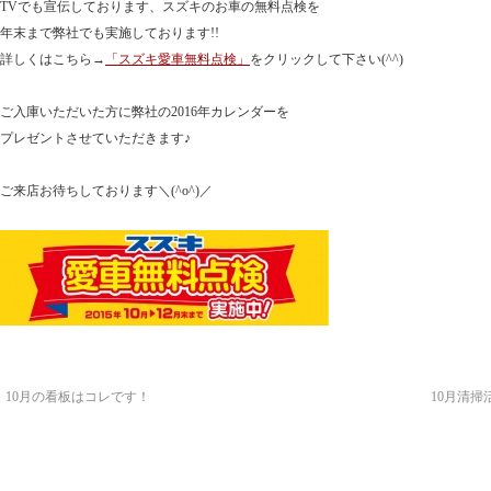
TVでも宣伝しております、スズキのお車の無料点検を
年末まで弊社でも実施しております!!
詳しくはこちら→
「スズキ愛車無料点検」
をクリックして下さい(^^)
ご入庫いただいた方に弊社の
2016年カレンダー
を
プレゼントさせていただきます♪
ご来店お待ちしております＼(^o^)／
←
10月の看板はコレです！
10月清掃